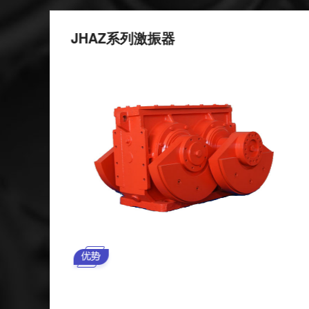
JHAZ系列激振器
选精
中带
浅