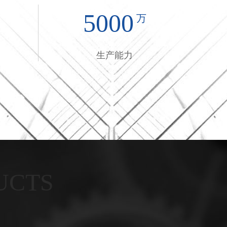
5000
㎡
万
生产能力
UCTS