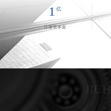
1
亿
注册资本金
JIU